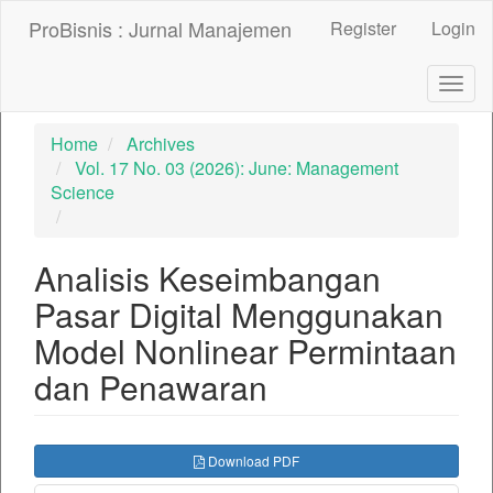
##plugins.themes.bootstrap3.accessible_menu.label##
ProBisnis : Jurnal Manajemen
Register
Login
##plugins.themes.bootstrap3.accessible_menu.main_nav
##plugins.themes.bootstrap3.accessible_menu.main_con
##plugins.themes.bootstrap3.accessible_menu.sidebar##
Togg
navig
Home
Archives
Vol. 17 No. 03 (2026): June: Management
Science
Analisis Keseimbangan
Pasar Digital Menggunakan
Model Nonlinear Permintaan
dan Penawaran
##plugins.themes.bootstrap3.ar
Download PDF