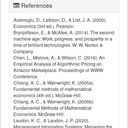
References
Acemoglu, D., Laibson, D., & List, J. A. (2020).
Economics (3rd ed.). Pearson.
Brynjolfsson, E., & McAfee, A. (2014). The second
machine age: Work, progress, and prosperity in a
time of brilliant technologies. W. W. Norton &
Company.
Chen, L., Mislove, A., & Wilson, C. (2016). An
Empirical Analysis of Algorithmic Pricing on
Amazon Marketplace. Proceedings of WWW
Conference.
Chiang, A. C., & Wainwright, K. (2005a).
Fundamental methods of mathematical
economics (4th ed.). McGraw-Hill.
Chiang, A. C., & Wainwright, K. (2005b).
Fundamental Methods of Mathematical
Economics. McGraw-Hill.
Laudon, K. C., & Laudon, J. P. (2020).
Management Information Systems: Managing the