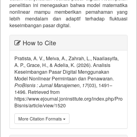
penelitian ini menegaskan bahwa model matematika
nonlinear mampu memberikan pemahaman yang
lebih mendalam dan adaptif terhadap fluktuasi
keseimbangan pasar digital.
##plugins.themes.bootstrap3.ar
How to Cite
Pratista, A. V., Meiva, A., Zahrah, L., Naailasyifa,
A. P., Grace, H., & Adelia, K. (2026). Analisis
Keseimbangan Pasar Digital Menggunakan
Model Nonlinear Permintaan dan Penawaran.
ProBisnis : Jurnal Manajemen
,
17
(03), 1491–
1496. Retrieved from
https://www.ejournal.joninstitute.org/index.php/Pro
Bisnis/article/view/1520
More Citation Formats