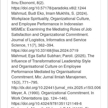
Ilmu Ekonomi, 8(2).
https://doi.org/10.57178/paradoks.v8i2.1244
Mahmud, Budi Eko, Imam Mukhlis, S. (2024).
Workplace Spirituality, Organizational Culture,
and Employee Performance in Indonesian
MSMEs: Examining the Mediating Roles of Job
Satisfaction and Organizational Commitment.
Journal of Logistics, Informatics and Service
Science, 11(7), 362–394.
https://doi.org/10.33168/jliss.2024.0719
Mahmud; Ega Saiful Subhan; Paroli. (2025). The
Influence of Transformational Leadership Style
and Organisational Culture on Employee
Performance Mediated by Organisational
Commitment. Mix: Jurnal Ilmiah Manajemen,
15(3), 771–795.
http://dx.doi.org/10.22441/jurnal_mix.2025.v15i3.006
Meyer, A. (1990). Organizational Commitment. In
Work Orientations (pp. 124–146).
https://doi.org/10.4324/9781351121149-6