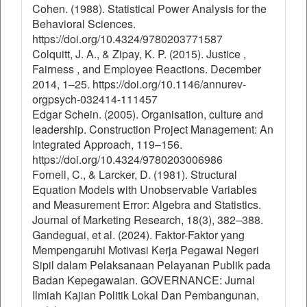
Cohen. (1988). Statistical Power Analysis for the
Behavioral Sciences.
https://doi.org/10.4324/9780203771587
Colquitt, J. A., & Zipay, K. P. (2015). Justice ,
Fairness , and Employee Reactions. December
2014, 1–25. https://doi.org/10.1146/annurev-
orgpsych-032414-111457
Edgar Schein. (2005). Organisation, culture and
leadership. Construction Project Management: An
Integrated Approach, 119–156.
https://doi.org/10.4324/9780203006986
Fornell, C., & Larcker, D. (1981). Structural
Equation Models with Unobservable Variables
and Measurement Error: Algebra and Statistics.
Journal of Marketing Research, 18(3), 382–388.
Gandeguai, et al. (2024). Faktor-Faktor yang
Mempengaruhi Motivasi Kerja Pegawai Negeri
Sipil dalam Pelaksanaan Pelayanan Publik pada
Badan Kepegawaian. GOVERNANCE: Jurnal
Ilmiah Kajian Politik Lokal Dan Pembangunan,