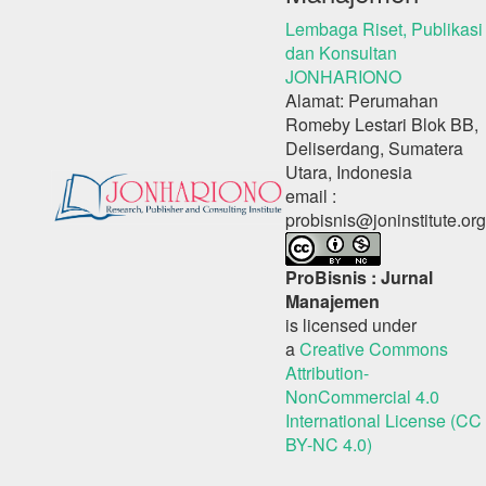
Lembaga Riset, Publikasi
dan Konsultan
JONHARIONO
Alamat: Perumahan
Romeby Lestari Blok BB,
Deliserdang, Sumatera
Utara, Indonesia
email :
probisnis@joninstitute.org
ProBisnis : Jurnal
Manajemen
is licensed under
a
Creative Commons
Attribution-
NonCommercial 4.0
International License (CC
BY-NC 4.0)