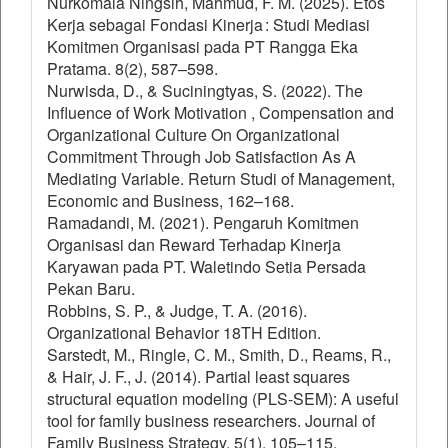
Nurkomala Ningsih, Mahmud, F. M. (2025). Etos
Kerja sebagai Fondasi Kinerja : Studi Mediasi
Komitmen Organisasi pada PT Rangga Eka
Pratama. 8(2), 587–598.
Nurwisda, D., & Suciningtyas, S. (2022). The
Influence of Work Motivation , Compensation and
Organizational Culture On Organizational
Commitment Through Job Satisfaction As A
Mediating Variable. Return Studi of Management,
Economic and Business, 162–168.
Ramadandi, M. (2021). Pengaruh Komitmen
Organisasi dan Reward Terhadap Kinerja
Karyawan pada PT. Waletindo Setia Persada
Pekan Baru.
Robbins, S. P., & Judge, T. A. (2016).
Organizational Behavior 18TH Edition.
Sarstedt, M., Ringle, C. M., Smith, D., Reams, R.,
& Hair, J. F., J. (2014). Partial least squares
structural equation modeling (PLS-SEM): A useful
tool for family business researchers. Journal of
Family Business Strategy, 5(1), 105–115.