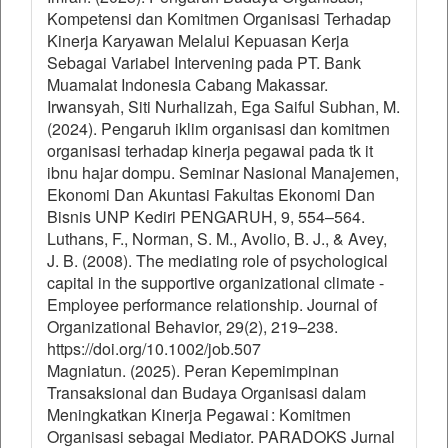
Kompetensi dan Komitmen Organisasi Terhadap
Kinerja Karyawan Melalui Kepuasan Kerja
Sebagai Variabel Intervening pada PT. Bank
Muamalat Indonesia Cabang Makassar.
Irwansyah, Siti Nurhalizah, Ega Saiful Subhan, M.
(2024). Pengaruh iklim organisasi dan komitmen
organisasi terhadap kinerja pegawai pada tk it
ibnu hajar dompu. Seminar Nasional Manajemen,
Ekonomi Dan Akuntasi Fakultas Ekonomi Dan
Bisnis UNP Kediri PENGARUH, 9, 554–564.
Luthans, F., Norman, S. M., Avolio, B. J., & Avey,
J. B. (2008). The mediating role of psychological
capital in the supportive organizational climate -
Employee performance relationship. Journal of
Organizational Behavior, 29(2), 219–238.
https://doi.org/10.1002/job.507
Magniatun. (2025). Peran Kepemimpinan
Transaksional dan Budaya Organisasi dalam
Meningkatkan Kinerja Pegawai : Komitmen
Organisasi sebagai Mediator. PARADOKS Jurnal