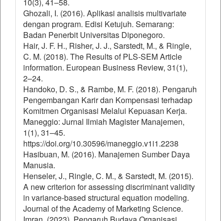
10(3), 41–58.
Ghozali, I. (2016). Aplikasi analisis multivariate
dengan program. Edisi Ketujuh. Semarang:
Badan Penerbit Universitas Diponegoro.
Hair, J. F. H., Risher, J. J., Sarstedt, M., & Ringle,
C. M. (2018). The Results of PLS-SEM Article
information. European Business Review, 31(1),
2–24.
Handoko, D. S., & Rambe, M. F. (2018). Pengaruh
Pengembangan Karir dan Kompensasi terhadap
Komitmen Organisasi Melalui Kepuasan Kerja.
Maneggio: Jurnal Ilmiah Magister Manajemen,
1(1), 31–45.
https://doi.org/10.30596/maneggio.v1i1.2238
Hasibuan, M. (2016). Manajemen Sumber Daya
Manusia.
Henseler, J., Ringle, C. M., & Sarstedt, M. (2015).
A new criterion for assessing discriminant validity
in variance-based structural equation modeling.
Journal of the Academy of Marketing Science.
Imran. (2023). Pengaruh Budaya Organisasi,