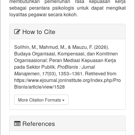
membutuhkan pemenuhan rasa kepuasan kerja
sebagai perantara psikologis untuk dapat mengikat
loyalitas pegawai secara kokoh.
##plugins.themes.bootstrap3.ar
How to Cite
Solihin, M., Mahmud, M., & Mauzu, F. (2026).
Budaya Organisasi, Kompensasi, dan Komitmen
Organisasional: Peran Mediasi Kepuasan Kerja
pada Sektor Publik.
ProBisnis : Jurnal
Manajemen
,
17
(03), 1353–1361. Retrieved from
https://www.ejournal.joninstitute.org/index.php/Pro
Bisnis/article/view/1528
More Citation Formats
References