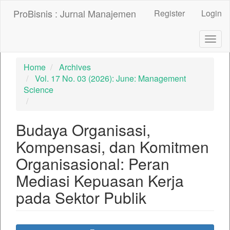
##plugins.themes.bootstrap3.accessible_menu.label##
ProBisnis : Jurnal Manajemen
Register
Login
##plugins.themes.bootstrap3.accessible_menu.main_nav
##plugins.themes.bootstrap3.accessible_menu.main_con
##plugins.themes.bootstrap3.accessible_menu.sidebar##
Togg
navig
Home
Archives
Vol. 17 No. 03 (2026): June: Management
Science
Budaya Organisasi,
Kompensasi, dan Komitmen
Organisasional: Peran
Mediasi Kepuasan Kerja
pada Sektor Publik
##plugins.themes.bootstrap3.ar