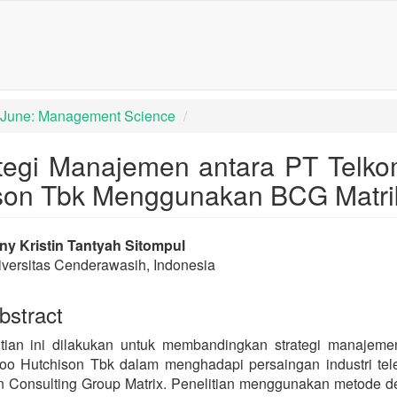
igation##
tent##
): June: Management Science
ategi Manajemen antara PT Telk
ison Tbk Menggunakan BCG Matri
rap3.article.sidebar##
lugins.themes.bootstrap3.article
y Kristin Tantyah Sitompul
versitas Cenderawasih, Indonesia
stract
itian ini dilakukan untuk membandingkan strategi manajem
oo Hutchison Tbk dalam menghadapi persaingan industri tel
 Consulting Group Matrix. Penelitian menggunakan metode des