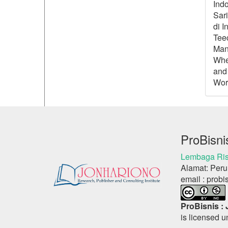
Ind
Sari
di I
Teec
Man
Whee
and 
Worl
ProBisni
Lembaga Ris
Alamat: Peru
email : probi
ProBisnis :
is licensed 