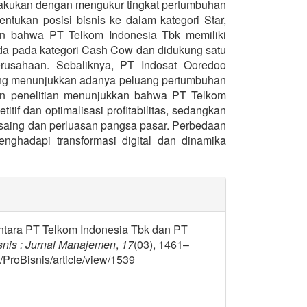
ilakukan dengan mengukur tingkat pertumbuhan
entukan posisi bisnis ke dalam kategori Star,
an bahwa PT Telkom Indonesia Tbk memiliki
rada pada kategori Cash Cow dan didukung satu
erusahaan. Sebaliknya, PT Indosat Ooredoo
yang menunjukkan adanya peluang pertumbuhan
n penelitian menunjukkan bahwa PT Telkom
if dan optimalisasi profitabilitas, sedangkan
saing dan perluasan pangsa pasar. Perbedaan
enghadapi transformasi digital dan dinamika
details##
 antara PT Telkom Indonesia Tbk dan PT
snis : Jurnal Manajemen
,
17
(03), 1461–
/ProBisnis/article/view/1539