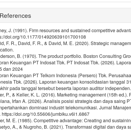
References
ey, J. (1991). Firm resources and sustained competitive advan
ps://doi.org/10.1177/014920639101700108
d, F. R., David, F. R., & David, M. E. (2020). Strategic manage
cation.
erson, B. (1970). The product portfolio. Boston Consulting Gro
oran Keuangan PT Indosat Tbk. PT Indosat Tbk. (2026). Lapo
5 dan 2024
oran Keuangan PT Telkom Indonesia (Persero) Tbk. Perusahaa
onesia Tbk. (2026). Laporan keuangan konsolidasian tanggal 
khir pada tanggal tersebut beserta laporan auditor independen.
er, P., & Keller, K. L. (2016). Marketing management (15th ed.).
ana, Irfan A. (2026). Analisis posisi strategis dan daya saing
pertahankan dominasi industri telekomunikasi. Jurnal Manajem
 https://doi.org/10.55606/jumbiku.v6i1.6867
er, M. E. (1985). Competitive advantage: Creating and sustaini
etyo, A., & Nugroho, B. (2021). Transformasi digital dan daya 