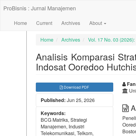
##plugins.themes.bootstrap3.accessible_menu.label##
ProBisnis : Jurnal Manajemen
##plugins.themes.bootstrap3.accessible_menu.main_nav
##plugins.themes.bootstrap3.accessible_menu.main_con
##plugins.themes.bootstrap3.accessible_menu.sidebar##
Home
Current
Archives
About
Home
Archives
Vol. 17 No. 03 (2026
Analisis Komparasi Str
Indosat Ooredoo Hutch
##plugins.themes.bootst
##p
Fann
Download PDF
Uni
Published:
Jun 25, 2026
Ab
Keywords:
Penel
BCG Matriks, Strategi
Oored
Manajemen, Industri
Boston
Telekomunikasi, Telkom,