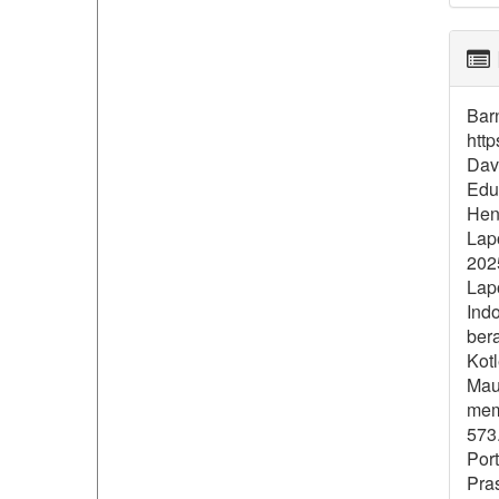
Barn
htt
Davi
Edu
Hend
Lap
202
Lap
Ind
bera
Kotl
Maul
mem
573.
Port
Pras