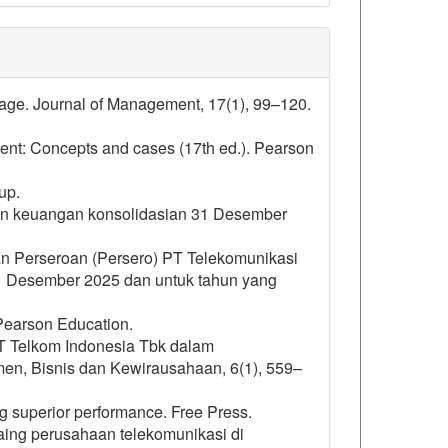
tage. Journal of Management, 17(1), 99–120.
ment: Concepts and cases (17th ed.). Pearson
up.
ran keuangan konsolidasian 31 Desember
n Perseroan (Persero) PT Telekomunikasi
31 Desember 2025 dan untuk tahun yang
 Pearson Education.
 PT Telkom Indonesia Tbk dalam
en, Bisnis dan Kewirausahaan, 6(1), 559–
ng superior performance. Free Press.
saing perusahaan telekomunikasi di