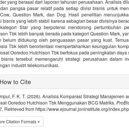
er yang berasal dari laporan tahunan perusahaan. Analisis d
dan pangsa pasar relatif pada setiap divisi bisnis untuk men
Cow, Question Mark, dan Dog. Hasil penelitian menunjukk
i bisnis yang lebih stabil karena sebagian besar divisinya be
i kategori Star yang berpotensi mendorong pertumbuhan p
ison Tbk lebih banyak berada pada kategori Question Mark, 
 belum didukung oleh penguasaan pasar yang kuat. Temua
sia Tbk lebih berorientasi mempertahankan keunggulan kompetit
dosat Ooredoo Hutchison Tbk berfokus pada peningkatan daya 
i bisnis tersebut memengaruhi strategi perusahaan dalam m
ngan industri telekomunikasi.
lugins.themes.bootstrap3.article.
How to Cite
mpul, F. K. T. (2026). Analisis Komparasi Strategi Manajemen
osat Ooredoo Hutchison Tbk Menggunakan BCG Matriks.
ProBi
. Retrieved from https://www.ejournal.joninstitute.org/index.php
re Citation Formats