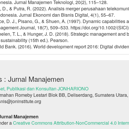
onesia. Jurnal Manajemen Teknologi, 20(2), 115–128.
, D., & Putra, R. (2022). Analisis merger perusahaan telekomuni
ndonesia. Jurnal Ekonomi dan Bisnis Digital, 4(1), 55–67.
e, D. J., Pisano, G., & Shuen, A. (1997). Dynamic capabilities
agement Journal, 18(7), 509–533. https://doi.org/10.1002/(SIC
len, T. L., & Hunger, J. D. (2018). Strategic management and b
sustainability (15th ed.). Pearson.
d Bank. (2016). World development report 2016: Digital divide
s : Jurnal Manajemen
et, Publikasi dan Konsultan JONHARIONO
mahan Romeby Lestari Blok BB, Deliserdang, Sumatera Utara,
snis@joninstitute.org
 Jurnal Manajemen
under a
Creative Commons Attribution-NonCommercial 4.0 Intern