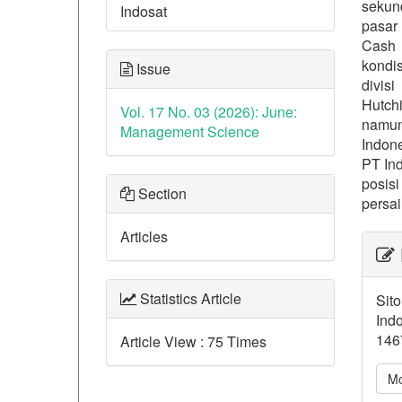
sekund
Indosat
pasar 
Cash 
kondis
Issue
divis
Hutch
Vol. 17 No. 03 (2026): June:
namun
Management Science
Indone
PT In
posis
Section
persai
Articles
##p
Statistics Article
Sito
Ind
1467
Article View : 75 Times
Mo