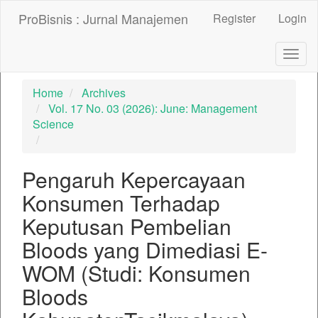
##plugins.themes.bootstrap3.accessible_menu.label##
ProBisnis : Jurnal Manajemen
Register
Login
##plugins.themes.bootstrap3.accessible_menu.main_nav
##plugins.themes.bootstrap3.accessible_menu.main_con
##plugins.themes.bootstrap3.accessible_menu.sidebar##
Togg
navig
Home
Archives
Vol. 17 No. 03 (2026): June: Management
Science
Pengaruh Kepercayaan
Konsumen Terhadap
Keputusan Pembelian
Bloods yang Dimediasi E-
WOM (Studi: Konsumen
Bloods