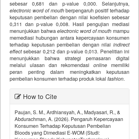
sebesar 0,681 dan p-value 0,000. Selanjutnya,
electronic word of mouth
berpengaruh positif terhadap
keputusan pembelian dengan nilai koefisien sebesar
0,311 dan p-value 0,008. Hasil pengujian mediasi
menunjukkan bahwa
electronic word of mouth
mampu
memediasi hubungan antara kepercayaan konsumen
terhadap keputusan pembelian dengan nilai
indirect
effect
sebesar 0,212 dan p-value 0,013. Penelitian ini
menunjukkan bahwa strategi pemasaran digital
melalui ulasan dan rekomendasi
online
memiliki
peran penting dalam meningkatkan keputusan
pembelian konsumen terhadap produk lokal
fashion
.
##plugins.themes.bootstrap3.ar
How to Cite
Paujan, S. M., Ardhiansyah, A., Madyasari, R., &
Abdurachman, A. (2026). Pengaruh Kepercayaan
Konsumen Terhadap Keputusan Pembelian
Bloods yang Dimediasi E-WOM (Studi: