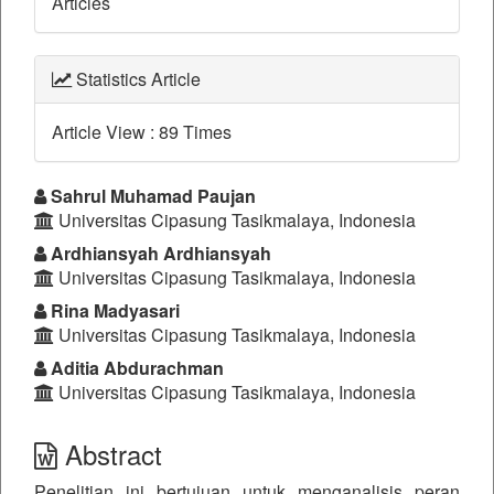
Articles
Statistics Article
Article View : 89 Times
##plugins.themes.bootstrap3.a
Sahrul Muhamad Paujan
Universitas Cipasung Tasikmalaya, Indonesia
Ardhiansyah Ardhiansyah
Universitas Cipasung Tasikmalaya, Indonesia
Rina Madyasari
Universitas Cipasung Tasikmalaya, Indonesia
Aditia Abdurachman
Universitas Cipasung Tasikmalaya, Indonesia
Abstract
Penelitian ini bertujuan untuk menganalisis peran