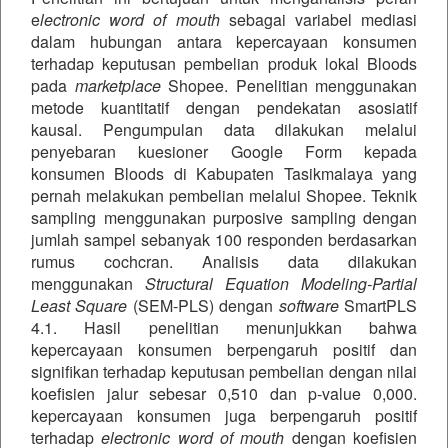
e
lectronic word of mouth
sebagai variabel mediasi
dalam hubungan antara kepercayaan konsumen
terhadap keputusan pembelian produk lokal Bloods
pada
marketplace
Shopee. Penelitian menggunakan
metode kuantitatif dengan pendekatan asosiatif
kausal. Pengumpulan data dilakukan melalui
penyebaran kuesioner Google Form kepada
konsumen Bloods di Kabupaten Tasikmalaya yang
pernah melakukan pembelian melalui Shopee. Teknik
sampling menggunakan purposive sampling dengan
jumlah sampel sebanyak 100 responden berdasarkan
rumus cochcran. Analisis data dilakukan
menggunakan
Structural Equation Modeling-Partial
Least Square
(SEM-PLS) dengan
software
SmartPLS
4.1. Hasil penelitian menunjukkan bahwa
kepercayaan konsumen berpengaruh positif dan
signifikan terhadap keputusan pembelian dengan nilai
koefisien jalur sebesar 0,510 dan p-value 0,000.
kepercayaan konsumen juga berpengaruh positif
terhadap
electronic word of mouth
dengan koefisien