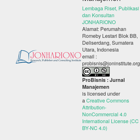
Lembaga Riset, Publikasi
dan Konsultan
JONHARIONO
Alamat: Perumahan
Romeby Lestari Blok BB,
Deliserdang, Sumatera
Utara, Indonesia
email :
probisnis@joninstitute.org
ProBisnis : Jurnal
Manajemen
is licensed under
a
Creative Commons
Attribution-
NonCommercial 4.0
International License (CC
BY-NC 4.0)