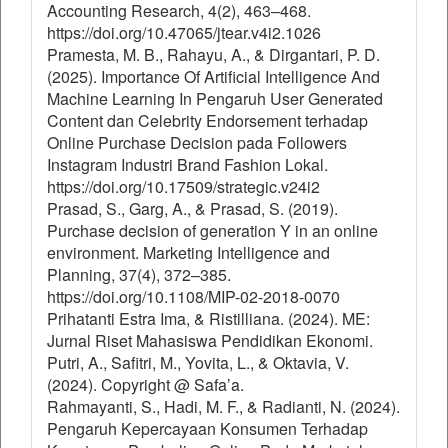
Accounting Research, 4(2), 463–468.
https://doi.org/10.47065/jtear.v4i2.1026
Pramesta, M. B., Rahayu, A., & Dirgantari, P. D.
(2025). Importance Of Artificial Intelligence And
Machine Learning In Pengaruh User Generated
Content dan Celebrity Endorsement terhadap
Online Purchase Decision pada Followers
Instagram Industri Brand Fashion Lokal.
https://doi.org/10.17509/strategic.v24i2
Prasad, S., Garg, A., & Prasad, S. (2019).
Purchase decision of generation Y in an online
environment. Marketing Intelligence and
Planning, 37(4), 372–385.
https://doi.org/10.1108/MIP-02-2018-0070
Prihatanti Estra Ima, & Ristilliana. (2024). ME:
Jurnal Riset Mahasiswa Pendidikan Ekonomi.
Putri, A., Safitri, M., Yovita, L., & Oktavia, V.
(2024). Copyright @ Safa’a.
Rahmayanti, S., Hadi, M. F., & Radianti, N. (2024).
Pengaruh Kepercayaan Konsumen Terhadap