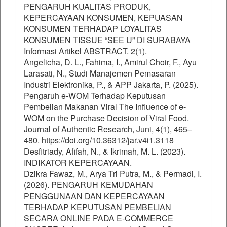
PENGARUH KUALITAS PRODUK,
KEPERCAYAAN KONSUMEN, KEPUASAN
KONSUMEN TERHADAP LOYALITAS
KONSUMEN TISSUE “SEE U” DI SURABAYA
Informasi Artikel ABSTRACT. 2(1).
Angelicha, D. L., Fahima, I., Amirul Choir, F., Ayu
Larasati, N., Studi Manajemen Pemasaran
Industri Elektronika, P., & APP Jakarta, P. (2025).
Pengaruh e-WOM Terhadap Keputusan
Pembelian Makanan Viral The Influence of e-
WOM on the Purchase Decision of Viral Food.
Journal of Authentic Research, Juni, 4(1), 465–
480. https://doi.org/10.36312/jar.v4i1.3118
Desfitriady, Afifah, N., & Ikrimah, M. L. (2023).
INDIKATOR KEPERCAYAAN.
Dzikra Fawaz, M., Arya Tri Putra, M., & Permadi, I.
(2026). PENGARUH KEMUDAHAN
PENGGUNAAN DAN KEPERCAYAAN
TERHADAP KEPUTUSAN PEMBELIAN
SECARA ONLINE PADA E-COMMERCE