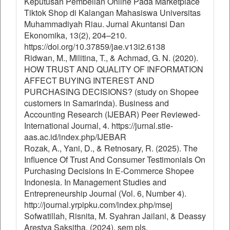
Keputusan Pembelian Online Pada Marketplace
Tiktok Shop di Kalangan Mahasiswa Universitas
Muhammadiyah Riau. Jurnal Akuntansi Dan
Ekonomika, 13(2), 204–210.
https://doi.org/10.37859/jae.v13i2.6138
Ridwan, M., Militina, T., & Achmad, G. N. (2020).
HOW TRUST AND QUALITY OF INFORMATION
AFFECT BUYING INTEREST AND
PURCHASING DECISIONS? (study on Shopee
customers in Samarinda). Business and
Accounting Research (IJEBAR) Peer Reviewed-
International Journal, 4. https://jurnal.stie-
aas.ac.id/index.php/IJEBAR
Rozak, A., Yani, D., & Retnosary, R. (2025). The
Influence Of Trust And Consumer Testimonials On
Purchasing Decisions In E-Commerce Shopee
Indonesia. In Management Studies and
Entrepreneurship Journal (Vol. 6, Number 4).
http://journal.yrpipku.com/index.php/msej
Sofwatillah, Risnita, M. Syahran Jailani, & Deassy
Arestya Saksitha. (2024). sem pls.