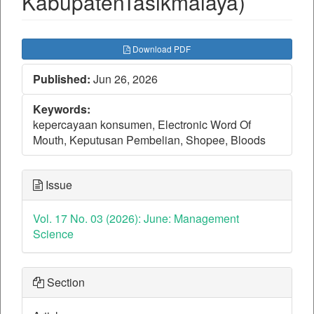
KabupatenTasikmalaya)
##plugins.themes.bootstrap3.ar
Download PDF
Published:
Jun 26, 2026
Keywords:
kepercayaan konsumen, Electronic Word Of
Mouth, Keputusan Pembelian, Shopee, Bloods
Issue
Vol. 17 No. 03 (2026): June: Management
Science
Section