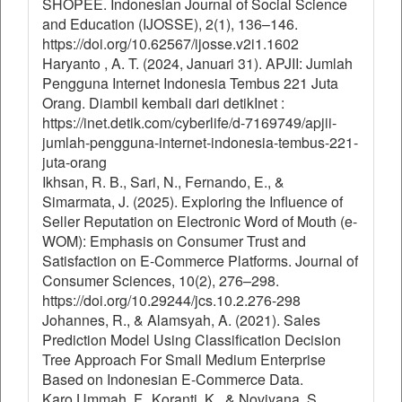
SHOPEE. Indonesian Journal of Social Science
and Education (IJOSSE), 2(1), 136–146.
https://doi.org/10.62567/ijosse.v2i1.1602
Haryanto , A. T. (2024, Januari 31). APJII: Jumlah
Pengguna Internet Indonesia Tembus 221 Juta
Orang. Diambil kembali dari detikInet :
https://inet.detik.com/cyberlife/d-7169749/apjii-
jumlah-pengguna-internet-indonesia-tembus-221-
juta-orang
Ikhsan, R. B., Sari, N., Fernando, E., &
Simarmata, J. (2025). Exploring the Influence of
Seller Reputation on Electronic Word of Mouth (e-
WOM): Emphasis on Consumer Trust and
Satisfaction on E-Commerce Platforms. Journal of
Consumer Sciences, 10(2), 276–298.
https://doi.org/10.29244/jcs.10.2.276-298
Johannes, R., & Alamsyah, A. (2021). Sales
Prediction Model Using Classification Decision
Tree Approach For Small Medium Enterprise
Based on Indonesian E-Commerce Data.
Karo Ummah, F., Koranti, K., & Noviyana, S.