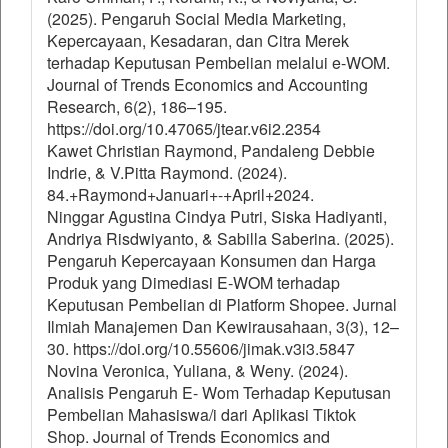
(2025). Pengaruh Social Media Marketing,
Kepercayaan, Kesadaran, dan Citra Merek
terhadap Keputusan Pembelian melalui e-WOM.
Journal of Trends Economics and Accounting
Research, 6(2), 186–195.
https://doi.org/10.47065/jtear.v6i2.2354
Kawet Christian Raymond, Pandaleng Debbie
Indrie, & V.Pitta Raymond. (2024).
84.+Raymond+Januari+-+April+2024.
Ninggar Agustina Cindya Putri, Siska Hadiyanti,
Andriya Risdwiyanto, & Sabilla Saberina. (2025).
Pengaruh Kepercayaan Konsumen dan Harga
Produk yang Dimediasi E-WOM terhadap
Keputusan Pembelian di Platform Shopee. Jurnal
Ilmiah Manajemen Dan Kewirausahaan, 3(3), 12–
30. https://doi.org/10.55606/jimak.v3i3.5847
Novina Veronica, Yuliana, & Weny. (2024).
Analisis Pengaruh E- Wom Terhadap Keputusan
Pembelian Mahasiswa/i dari Aplikasi Tiktok
Shop. Journal of Trends Economics and