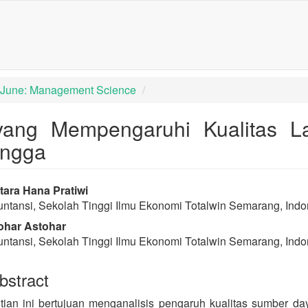
igation##
tent##
): June: Management Science
r yang Mempengaruhi Kualitas
ingga
rap3.article.sidebar##
lugins.themes.bootstrap3.article
ara Hana Pratiwi
ntansi, Sekolah Tinggi Ilmu Ekonomi Totalwin Semarang, Indo
ohar Astohar
ntansi, Sekolah Tinggi Ilmu Ekonomi Totalwin Semarang, Indo
stract
tian ini bertujuan menganalisis pengaruh kualitas sumber da