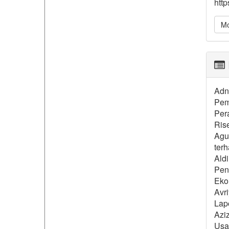
http
Mo
Adny
Pem
Per
Ris
Agu
ter
Aldi
Pen
Eko
Avr
Lap
Azi
Usa