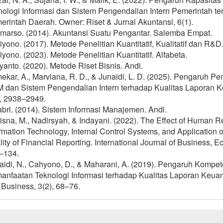
nologi Informasi dan Sistem Pengendalian Intern Pemerintah t
rintah Daerah. Owner: Riset & Jurnal Akuntansi, 6(1).
marso. (2014). Akuntansi Suatu Pengantar. Salemba Empat.
yono. (2017). Metode Penelitian Kuantitatif, Kualitatif dan R&D.
yono. (2023). Metode Penelitian Kuantitatif. Alfabeta.
yanto. (2020). Metode Riset Bisnis. Andi.
kar, A., Marviana, R. D., & Junaidi, L. D. (2025). Pengaruh P
 dan Sistem Pengendalian Intern terhadap Kualitas Laporan Ke
), 2938–2949.
bri. (2014). Sistem Informasi Manajemen. Andi.
isna, M., Nadirsyah, & Indayani. (2022). The Effect of Human R
rmation Technology, Internal Control Systems, and Application
ity of Financial Reporting. International Journal of Business,
–134.
aidi, N., Cahyono, D., & Maharani, A. (2019). Pengaruh Komp
nfaatan Teknologi Informasi terhadap Kualitas Laporan Keuang
Business, 3(2), 68–76.