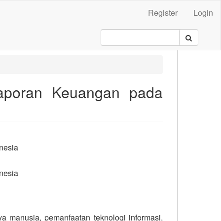
Register
Login
 Laporan Keuangan pada
.main##
nesia
nesia
ya manusia, pemanfaatan teknologi informasi,