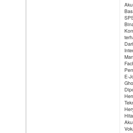
Aku
Basu
SPS
Bin
Kom
ter
Dar
Int
Man
Fach
Pem
E-J
Ghoz
Dip
Her
Tek
Hery
Hit
Aku
Voka