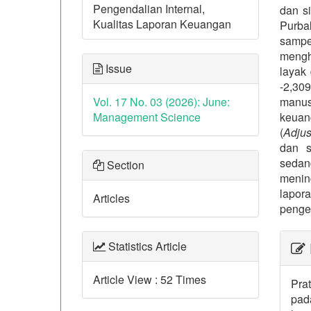
Pengendalian Internal,
dan s
Kualitas Laporan Keuangan
Purba
sampe
mengha
Issue
layak
-2,30
Vol. 17 No. 03 (2026): June:
manus
Management Science
keuan
(
Adjus
dan s
sedang
Section
menin
lapor
Articles
pengen
##p
Statistics Article
Article View : 52 Times
Prat
pad