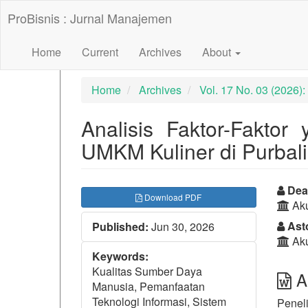
##plugins.themes.bootstrap3.accessible_menu.label##
ProBisnis : Jurnal Manajemen
##plugins.themes.bootstrap3.accessible_menu.main_nav
##plugins.themes.bootstrap3.accessible_menu.main_con
##plugins.themes.bootstrap3.accessible_menu.sidebar##
Home
Current
Archives
About
Home
Archives
Vol. 17 No. 03 (2026
Analisis Faktor-Fakto
UMKM Kuliner di Purbal
##plugins.themes.bootst
##p
Deat
Download PDF
Aku
Ast
Published:
Jun 30, 2026
Aku
Keywords:
Kualitas Sumber Daya
Ab
Manusia, Pemanfaatan
Teknologi Informasi, Sistem
Peneli