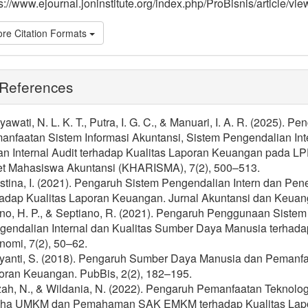
s://www.ejournal.joninstitute.org/index.php/ProBisnis/article/vi
re Citation Formats
References
awati, N. L. K. T., Putra, I. G. C., & Manuari, I. A. R. (2025
anfaatan Sistem Informasi Akuntansi, Sistem Pengendalian Int
an Internal Audit terhadap Kualitas Laporan Keuangan pada L
et Mahasiswa Akuntansi (KHARISMA), 7(2), 500–513.
stina, I. (2021). Pengaruh Sistem Pengendalian Intern dan P
hadap Kualitas Laporan Keuangan. Jurnal Akuntansi dan Keuang
no, H. P., & Septiano, R. (2021). Pengaruh Penggunaan Sistem 
gendalian Internal dan Kualitas Sumber Daya Manusia terhad
nomi, 7(2), 50–62.
iyanti, S. (2018). Pengaruh Sumber Daya Manusia dan Pemanfaa
oran Keuangan. PubBis, 2(2), 182–195.
zah, N., & Wildania, N. (2022). Pengaruh Pemanfaatan Teknolog
ha UMKM dan Pemahaman SAK EMKM terhadap Kualitas Lap