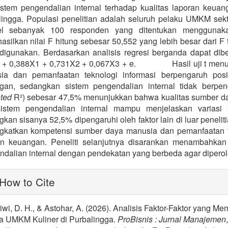
istem pengendalian internal terhadap kualitas laporan keu
lingga. Populasi penelitian adalah seluruh pelaku UMKM sekt
l sebanyak 100 responden yang ditentukan menggunak
silkan nilai F hitung sebesar 50,552 yang lebih besar dari F 
 digunakan. Berdasarkan analisis regresi berganda dapat dib
9 + 0,388X1 + 0,731X2 + 0,067X3 + e. Hasil uji t menunj
ia dan pemanfaatan teknologi informasi berpengaruh positi
gan, sedangkan sistem pengendalian internal tidak berpenga
ted
R²) sebesar 47,5% menunjukkan bahwa kualitas sumber day
istem pengendalian internal mampu menjelaskan variasi 
kan sisanya 52,5% dipengaruhi oleh faktor lain di luar peneli
gkatkan kompetensi sumber daya manusia dan pemanfaatan te
an keuangan. Peneliti selanjutnya disarankan menambahkan 
dalian internal dengan pendekatan yang berbeda agar diperole
lugins.themes.bootstrap3.article.
How to Cite
iwi, D. H., & Astohar, A. (2026). Analisis Faktor-Faktor yang
a UMKM Kuliner di Purbalingga.
ProBisnis : Jurnal Manajemen