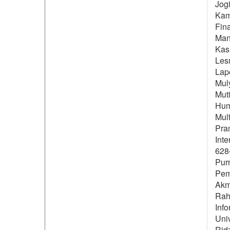
Jogi
Kama
Fina
Man
Kas
Les
Lap
Mul
Muti
Huma
Mult
Pram
Int
628–
Pur
Pem
Akm
Rah
Inf
Univ
Ridz