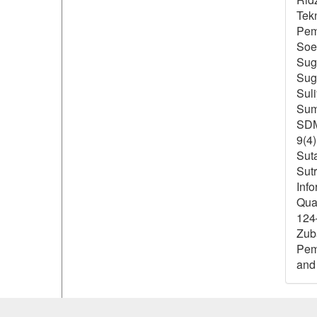
Tek
Peme
Soe
Sugi
Sugi
Suli
Sume
SDM
9(4
Suta
Sutr
Info
Qual
124
Zub
Pema
and 