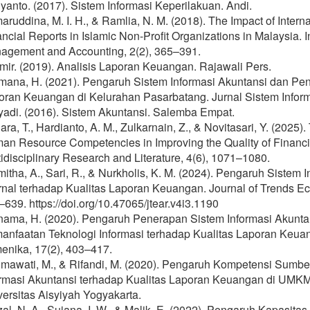
yanto. (2017). Sistem Informasi Keperilakuan. Andi.
ruddina, M. I. H., & Ramlia, N. M. (2018). The Impact of Interna
ncial Reports in Islamic Non-Profit Organizations in Malaysia. 
agement and Accounting, 2(2), 365–391.
mir. (2019). Analisis Laporan Keuangan. Rajawali Pers.
mana, H. (2021). Pengaruh Sistem Informasi Akuntansi dan Peng
oran Keuangan di Kelurahan Pasarbatang. Jurnal Sistem Inform
yadi. (2016). Sistem Akuntansi. Salemba Empat.
ara, T., Hardianto, A. M., Zulkarnain, Z., & Novitasari, Y. (2025
n Resource Competencies in Improving the Quality of Financial
idisciplinary Research and Literature, 4(6), 1071–1080.
itha, A., Sari, R., & Nurkholis, K. M. (2024). Pengaruh Sistem
ernal terhadap Kualitas Laporan Keuangan. Journal of Trends E
639. https://doi.org/10.47065/jtear.v4i3.1190
nama, H. (2020). Pengaruh Penerapan Sistem Informasi Akunta
anfaatan Teknologi Informasi terhadap Kualitas Laporan Keua
enika, 17(2), 403–417.
mawati, M., & Rifandi, M. (2020). Pengaruh Kompetensi Sumb
ormasi Akuntansi terhadap Kualitas Laporan Keuangan di UMK
ersitas Aisyiyah Yogyakarta.
al, N. A., Sujana, I. W., & Malik, E. (2022). Pengaruh Kapas