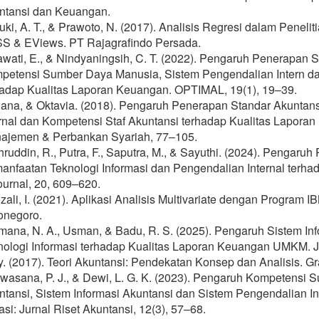
ntansi dan Keuangan.
ki, A. T., & Prawoto, N. (2017). Analisis Regresi dalam Penelit
S & EViews. PT Rajagrafindo Persada.
awati, E., & Nindyaningsih, C. T. (2022). Pengaruh Penerapan
petensi Sumber Daya Manusia, Sistem Pengendalian Intern da
hadap Kualitas Laporan Keuangan. OPTIMAL, 19(1), 19–39.
iana, & Oktavia. (2018). Pengaruh Penerapan Standar Akuntan
ernal dan Kompetensi Staf Akuntansi terhadap Kualitas Lapora
ajemen & Perbankan Syariah, 77–105.
ruddin, R., Putra, F., Saputra, M., & Sayuthi. (2024). Pengaru
anfaatan Teknologi Informasi dan Pengendalian Internal terha
ournal, 20, 609–620.
ali, I. (2021). Aplikasi Analisis Multivariate dengan Program
onegoro.
mana, N. A., Usman, & Badu, R. S. (2025). Pengaruh Sistem In
nologi Informasi terhadap Kualitas Laporan Keuangan UMKM. J
. (2017). Teori Akuntansi: Pendekatan Konsep dan Analisis. Gr
awasana, P. J., & Dewi, L. G. K. (2023). Pengaruh Kompeten
ntansi, Sistem Informasi Akuntansi dan Sistem Pengendalian I
si: Jurnal Riset Akuntansi, 12(3), 57–68.