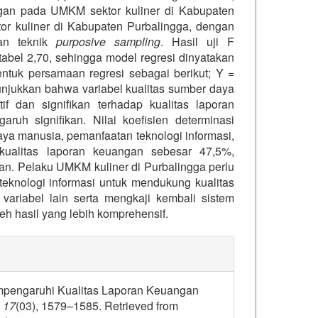
angan pada UMKM sektor kuliner di Kabupaten
or kuliner di Kabupaten Purbalingga, dengan
an teknik
purposive sampling
. Hasil uji F
tabel 2,70, sehingga model regresi dinyatakan
entuk persamaan regresi sebagai berikut; Y =
ukkan bahwa variabel kualitas sumber daya
f dan signifikan terhadap kualitas laporan
ruh signifikan. Nilai koefisien determinasi
a manusia, pemanfaatan teknologi informasi,
kualitas laporan keuangan sebesar 47,5%,
tian. Pelaku UMKM kuliner di Purbalingga perlu
knologi informasi untuk mendukung kualitas
variabel lain serta mengkaji kembali sistem
h hasil yang lebih komprehensif.
details##
 Mempengaruhi Kualitas Laporan Keuangan
,
17
(03), 1579–1585. Retrieved from