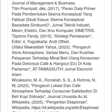
Journal of Management & Business.
Titin Pramiyati, dkk, (2017), "Peran Data Primer
Pada Pembentukan Skema Konseptual Yang
Faktual (Studi Kasus: Skema Konseptual
Basisdata Simbumil)", Jurnal Teknik Industri,
Mesin, Elektro, Dan Ilmu Komputer, SIMETRIS.
Tjiptono Fandy, (2015), “Strategi Pemasaran”,
Edisi: 4, Yogyakarta: Andi Offset.
Ulfatul Mawaddah Yahya, (2023), "Pengaruh
Store Atmosphere, Variasi Menu, Dan Kualitas
Pelayanan Terhadap Minat Beli Ulang Konsumen
Pada Delicious Café & Hangout (Dc) Di Kota
Pariaman", AT-TAWASSUTH: Jurnal Ekonomi
Islam.
Wicaksono, M. A., Romelah, S. S., & Rohma, N.
W, (2023), "Pengaruh Lokasi Dan Cafe
Atmosphere Terhadap Consumer Satisfaction Di
Beli Kopi Sidoarjo", Journal.Unusida.Ac.Id.
Wikipedia, (2025), "Pengertian Eksplorasi",
Wikipedia, https://id.wikipedia.org/wiki/Eksplorasi