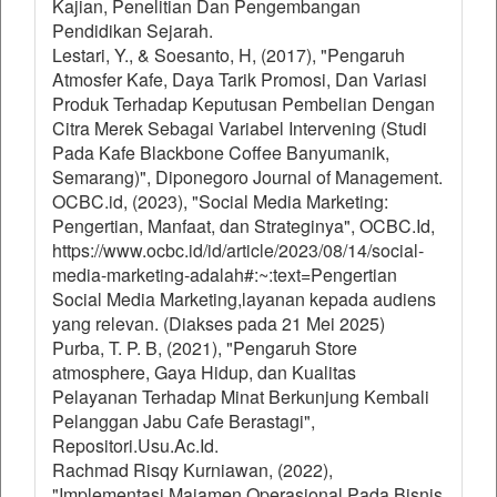
Kajian, Penelitian Dan Pengembangan
Pendidikan Sejarah.
Lestari, Y., & Soesanto, H, (2017), "Pengaruh
Atmosfer Kafe, Daya Tarik Promosi, Dan Variasi
Produk Terhadap Keputusan Pembelian Dengan
Citra Merek Sebagai Variabel Intervening (Studi
Pada Kafe Blackbone Coffee Banyumanik,
Semarang)", Diponegoro Journal of Management.
OCBC.id, (2023), "Social Media Marketing:
Pengertian, Manfaat, dan Strateginya", OCBC.Id,
https://www.ocbc.id/id/article/2023/08/14/social-
media-marketing-adalah#:~:text=Pengertian
Social Media Marketing,layanan kepada audiens
yang relevan. (Diakses pada 21 Mei 2025)
Purba, T. P. B, (2021), "Pengaruh Store
atmosphere, Gaya Hidup, dan Kualitas
Pelayanan Terhadap Minat Berkunjung Kembali
Pelanggan Jabu Cafe Berastagi",
Repositori.Usu.Ac.Id.
Rachmad Risqy Kurniawan, (2022),
"Implementasi Majamen Operasional Pada Bisnis