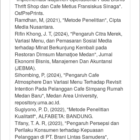
Thrift Shop dan Cafe Metius Fransiskus Sinaga".
OsfPrePrints.
Ramdhan, M, (2021), "Metode Penelitian", Cipta
Media Nusantara.
Rifin Khong, J. T, (2024), "Pengaruh Citra Merek,
Variasi Menu, dan Pemasaran Sosial Media
terhadap Minat Berkunjung Kembali pada
Restoran Dimsum Mamatjoe Medan", Jurnal
Ekonomi Bisnis, Manajemen Dan Akuntansi
(JEBMA).
Sihombing, P, (2024), "Pengaruh Cafe
Atmosphere Dan Variasi Menu Terhadap Revisit
Intention Pada Pelanggan Cafe Simpang Rumah
Medan Baru", Medan Area University,
repository.uma.ac.id.
Sugiyono, P. D, (2022), "Metode Penelitian
Kualitatif", ALFABETA: BANDUNG.
Tifany, T. A. R, (2023), "Pengaruh Persepsi dan
Perilaku Konsumen terhadap Kepuasan
Pelanggan di PT. Brani Lintas Samudera",