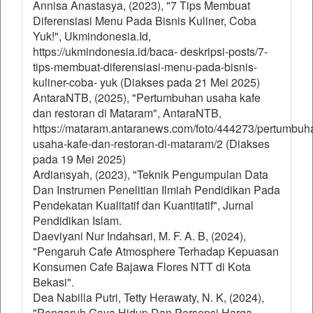
Annisa Anastasya, (2023), "7 Tips Membuat
Diferensiasi Menu Pada Bisnis Kuliner, Coba
Yuk!", Ukmindonesia.Id,
https://ukmindonesia.id/baca- deskripsi-posts/7-
tips-membuat-diferensiasi-menu-pada-bisnis-
kuliner-coba- yuk (Diakses pada 21 Mei 2025)
AntaraNTB, (2025), "Pertumbuhan usaha kafe
dan restoran di Mataram", AntaraNTB,
https://mataram.antaranews.com/foto/444273/pertumbuh
usaha-kafe-dan-restoran-di-mataram/2 (Diakses
pada 19 Mei 2025)
Ardiansyah, (2023), "Teknik Pengumpulan Data
Dan Instrumen Penelitian Ilmiah Pendidikan Pada
Pendekatan Kualitatif dan Kuantitatif", Jurnal
Pendidikan Islam.
Daeviyani Nur Indahsari, M. F. A. B, (2024),
"Pengaruh Cafe Atmosphere Terhadap Kepuasan
Konsumen Cafe Bajawa Flores NTT di Kota
Bekasi".
Dea Nabilla Putri, Tetty Herawaty, N. K, (2024),
"Pengaruh Gaya Hidup Dan Persepsi Harga