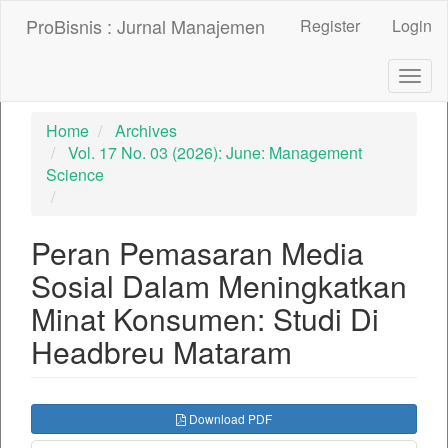
##plugins.themes.bootstrap3.accessible_menu.label##
ProBisnis : Jurnal Manajemen
Register
Login
##plugins.themes.bootstrap3.accessible_menu.main_nav
##plugins.themes.bootstrap3.accessible_menu.main_con
##plugins.themes.bootstrap3.accessible_menu.sidebar##
Togg
navig
Home
Archives
Vol. 17 No. 03 (2026): June: Management
Science
Peran Pemasaran Media
Sosial Dalam Meningkatkan
Minat Konsumen: Studi Di
Headbreu Mataram
##plugins.themes.bootstrap3.ar
Download PDF