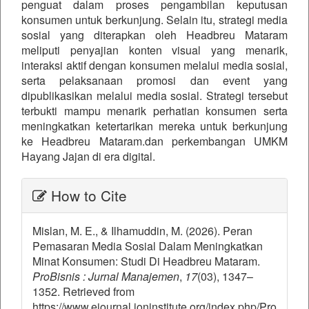
penguat dalam proses pengambilan keputusan
konsumen untuk berkunjung. Selain itu, strategi media
sosial yang diterapkan oleh Headbreu Mataram
meliputi penyajian konten visual yang menarik,
interaksi aktif dengan konsumen melalui media sosial,
serta pelaksanaan promosi dan event yang
dipublikasikan melalui media sosial. Strategi tersebut
terbukti mampu menarik perhatian konsumen serta
meningkatkan ketertarikan mereka untuk berkunjung
ke Headbreu Mataram.dan perkembangan UMKM
Hayang Jajan di era digital.
##plugins.themes.bootstrap3.ar
How to Cite
Mislan, M. E., & Ilhamuddin, M. (2026). Peran
Pemasaran Media Sosial Dalam Meningkatkan
Minat Konsumen: Studi Di Headbreu Mataram.
ProBisnis : Jurnal Manajemen
,
17
(03), 1347–
1352. Retrieved from
https://www.ejournal.joninstitute.org/index.php/Pro