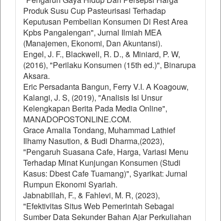
Produk Susu Cup Pasteurisasi Terhadap
Keputusan Pembelian Konsumen Di Rest Area
Kpbs Pangalengan", Jurnal Ilmiah MEA
(Manajemen, Ekonomi, Dan Akuntansi).
Engel, J. F., Blackwell, R. D., & Miniard, P. W,
(2016), "Perilaku Konsumen (15th ed.)", Binarupa
Aksara.
Eric Persadanta Bangun, Ferry V.I. A Koagouw,
Kalangi, J. S, (2019), "Analisis Isi Unsur
Kelengkapan Berita Pada Media Online",
MANADOPOSTONLINE.COM.
Grace Amalia Tondang, Muhammad Lathief
Ilhamy Nasution, & Budi Dharma,(2023),
"Pengaruh Suasana Cafe, Harga, Variasi Menu
Terhadap Minat Kunjungan Konsumen (Studi
Kasus: Dbest Cafe Tuamang)", Syarikat: Jurnal
Rumpun Ekonomi Syariah.
Jabnabillah, F., & Fahlevi, M. R, (2023),
"Efektivitas Situs Web Pemerintah Sebagai
Sumber Data Sekunder Bahan Ajar Perkuliahan