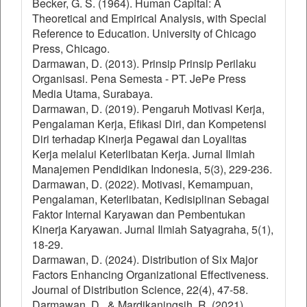
Becker, G. S. (1964). Human Capital: A
Theoretical and Empirical Analysis, with Special
Reference to Education. University of Chicago
Press, Chicago.
Darmawan, D. (2013). Prinsip Prinsip Perilaku
Organisasi. Pena Semesta - PT. JePe Press
Media Utama, Surabaya.
Darmawan, D. (2019). Pengaruh Motivasi Kerja,
Pengalaman Kerja, Efikasi Diri, dan Kompetensi
Diri terhadap Kinerja Pegawai dan Loyalitas
Kerja melalui Keterlibatan Kerja. Jurnal Ilmiah
Manajemen Pendidikan Indonesia, 5(3), 229-236.
Darmawan, D. (2022). Motivasi, Kemampuan,
Pengalaman, Keterlibatan, Kedisiplinan Sebagai
Faktor Internal Karyawan dan Pembentukan
Kinerja Karyawan. Jurnal Ilmiah Satyagraha, 5(1),
18-29.
Darmawan, D. (2024). Distribution of Six Major
Factors Enhancing Organizational Effectiveness.
Journal of Distribution Science, 22(4), 47-58.
Darmawan, D., & Mardikaningsih, R. (2021).