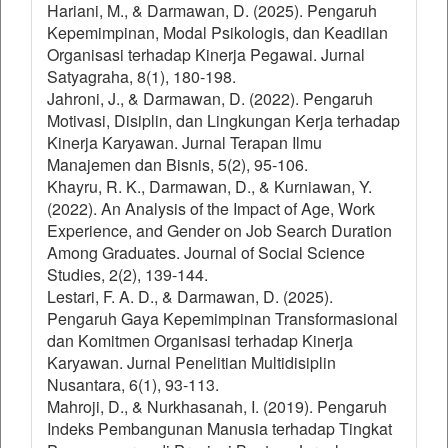
Hariani, M., & Darmawan, D. (2025). Pengaruh
Kepemimpinan, Modal Psikologis, dan Keadilan
Organisasi terhadap Kinerja Pegawai. Jurnal
Satyagraha, 8(1), 180-198.
Jahroni, J., & Darmawan, D. (2022). Pengaruh
Motivasi, Disiplin, dan Lingkungan Kerja terhadap
Kinerja Karyawan. Jurnal Terapan Ilmu
Manajemen dan Bisnis, 5(2), 95-106.
Khayru, R. K., Darmawan, D., & Kurniawan, Y.
(2022). An Analysis of the Impact of Age, Work
Experience, and Gender on Job Search Duration
Among Graduates. Journal of Social Science
Studies, 2(2), 139-144.
Lestari, F. A. D., & Darmawan, D. (2025).
Pengaruh Gaya Kepemimpinan Transformasional
dan Komitmen Organisasi terhadap Kinerja
Karyawan. Jurnal Penelitian Multidisiplin
Nusantara, 6(1), 93-113.
Mahroji, D., & Nurkhasanah, I. (2019). Pengaruh
Indeks Pembangunan Manusia terhadap Tingkat