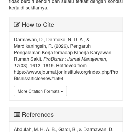
tidak berdiri sendiri dan selalu terkait dengan kondisi
kerja di sekitarnya.
##plugins.themes.bootstrap3.ar
How to Cite
Darmawan, D., Darmoko, N. D. A., &
Mardikaningsih, R. (2026). Pengaruh
Pengalaman Kerja terhadap Kinerja Karyawan
Rumah Sakit.
ProBisnis : Jurnal Manajemen
,
17
(03), 1612–1619. Retrieved from
https://www.ejournal.joninstitute.org/index.php/Pro
Bisnis/article/view/1594
More Citation Formats
References
Abdulah, M. H. A. B., Gardi, B., & Darmawan, D.