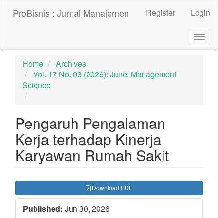
##plugins.themes.bootstrap3.accessible_menu.label##
ProBisnis : Jurnal Manajemen
Register
Login
##plugins.themes.bootstrap3.accessible_menu.main_nav
##plugins.themes.bootstrap3.accessible_menu.main_con
##plugins.themes.bootstrap3.accessible_menu.sidebar##
Togg
navig
Home
Archives
Vol. 17 No. 03 (2026): June: Management
Science
Pengaruh Pengalaman
Kerja terhadap Kinerja
Karyawan Rumah Sakit
##plugins.themes.bootstrap3.ar
Download PDF
Published:
Jun 30, 2026