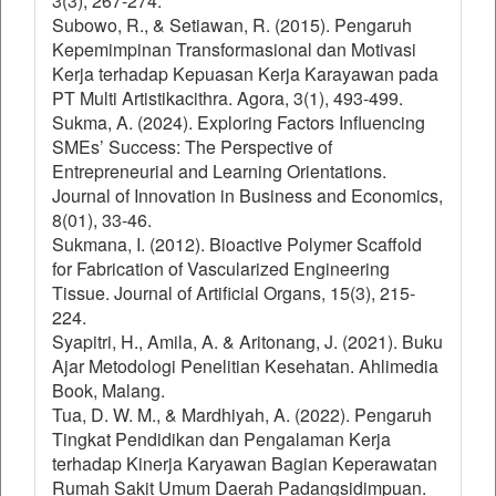
3(3), 267-274.
Subowo, R., & Setiawan, R. (2015). Pengaruh
Kepemimpinan Transformasional dan Motivasi
Kerja terhadap Kepuasan Kerja Karayawan pada
PT Multi Artistikacithra. Agora, 3(1), 493-499.
Sukma, A. (2024). Exploring Factors Influencing
SMEs’ Success: The Perspective of
Entrepreneurial and Learning Orientations.
Journal of Innovation in Business and Economics,
8(01), 33-46.
Sukmana, I. (2012). Bioactive Polymer Scaffold
for Fabrication of Vascularized Engineering
Tissue. Journal of Artificial Organs, 15(3), 215-
224.
Syapitri, H., Amila, A. & Aritonang, J. (2021). Buku
Ajar Metodologi Penelitian Kesehatan. Ahlimedia
Book, Malang.
Tua, D. W. M., & Mardhiyah, A. (2022). Pengaruh
Tingkat Pendidikan dan Pengalaman Kerja
terhadap Kinerja Karyawan Bagian Keperawatan
Rumah Sakit Umum Daerah Padangsidimpuan.