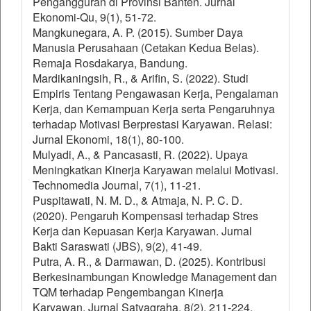
Pengangguran di Provinsi Banten. Jurnal
Ekonomi-Qu, 9(1), 51-72.
Mangkunegara, A. P. (2015). Sumber Daya
Manusia Perusahaan (Cetakan Kedua Belas).
Remaja Rosdakarya, Bandung.
Mardikaningsih, R., & Arifin, S. (2022). Studi
Empiris Tentang Pengawasan Kerja, Pengalaman
Kerja, dan Kemampuan Kerja serta Pengaruhnya
terhadap Motivasi Berprestasi Karyawan. Relasi:
Jurnal Ekonomi, 18(1), 80-100.
Mulyadi, A., & Pancasasti, R. (2022). Upaya
Meningkatkan Kinerja Karyawan melalui Motivasi.
Technomedia Journal, 7(1), 11-21.
Puspitawati, N. M. D., & Atmaja, N. P. C. D.
(2020). Pengaruh Kompensasi terhadap Stres
Kerja dan Kepuasan Kerja Karyawan. Jurnal
Bakti Saraswati (JBS), 9(2), 41-49.
Putra, A. R., & Darmawan, D. (2025). Kontribusi
Berkesinambungan Knowledge Management dan
TQM terhadap Pengembangan Kinerja
Karyawan. Jurnal Satyagraha, 8(2), 211-224.