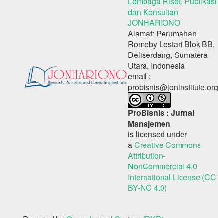
Lembaga Riset, Publikasi
dan Konsultan
JONHARIONO
Alamat: Perumahan
Romeby Lestari Blok BB,
Deliserdang, Sumatera
Utara, Indonesia
email :
probisnis@joninstitute.org
ProBisnis : Jurnal
Manajemen
is licensed under
a
Creative Commons
Attribution-
NonCommercial 4.0
International License (CC
BY-NC 4.0)