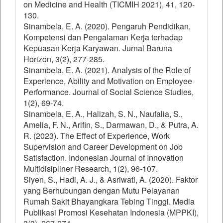
on Medicine and Health (TICMIH 2021), 41, 120-
130.
Sinambela, E. A. (2020). Pengaruh Pendidikan,
Kompetensi dan Pengalaman Kerja terhadap
Kepuasan Kerja Karyawan. Jurnal Baruna
Horizon, 3(2), 277-285.
Sinambela, E. A. (2021). Analysis of the Role of
Experience, Ability and Motivation on Employee
Performance. Journal of Social Science Studies,
1(2), 69-74.
Sinambela, E. A., Halizah, S. N., Naufalia, S.,
Amelia, F. N., Arifin, S., Darmawan, D., & Putra, A.
R. (2023). The Effect of Experience, Work
Supervision and Career Development on Job
Satisfaction. Indonesian Journal of Innovation
Multidisipliner Research, 1(2), 96-107.
Siyen, S., Hadi, A. J., & Asriwati, A. (2020). Faktor
yang Berhubungan dengan Mutu Pelayanan
Rumah Sakit Bhayangkara Tebing Tinggi. Media
Publikasi Promosi Kesehatan Indonesia (MPPKI),