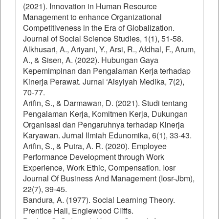
(2021). Innovation in Human Resource
Management to enhance Organizational
Competitiveness in the Era of Globalization.
Journal of Social Science Studies, 1(1), 51-58.
Alkhusari, A., Ariyani, Y., Arsi, R., Afdhal, F., Arum,
A., & Sisen, A. (2022). Hubungan Gaya
Kepemimpinan dan Pengalaman Kerja terhadap
Kinerja Perawat. Jurnal ‘Aisyiyah Medika, 7(2),
70-77.
Arifin, S., & Darmawan, D. (2021). Studi tentang
Pengalaman Kerja, Komitmen Kerja, Dukungan
Organisasi dan Pengaruhnya terhadap Kinerja
Karyawan. Jurnal Ilmiah Edunomika, 6(1), 33-43.
Arifin, S., & Putra, A. R. (2020). Employee
Performance Development through Work
Experience, Work Ethic, Compensation. Iosr
Journal Of Business And Management (Iosr-Jbm),
22(7), 39-45.
Bandura, A. (1977). Social Learning Theory.
Prentice Hall, Englewood Cliffs.