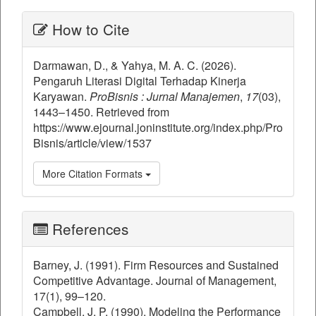
##plugins.themes.bootstrap3.ar
How to Cite
Darmawan, D., & Yahya, M. A. C. (2026).
Pengaruh Literasi Digital Terhadap Kinerja
Karyawan.
ProBisnis : Jurnal Manajemen
,
17
(03),
1443–1450. Retrieved from
https://www.ejournal.joninstitute.org/index.php/Pro
Bisnis/article/view/1537
More Citation Formats
References
Barney, J. (1991). Firm Resources and Sustained
Competitive Advantage. Journal of Management,
17(1), 99–120.
Campbell, J. P. (1990). Modeling the Performance