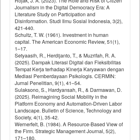
Rojak, J. A. (2023). The Role and Risk of Citizen
Journalism in the Digital Democracy Era: A
Literature Study on Participation and
Disinformation. Studi Ilmu Sosial Indonesia, 3(2),
421-440.
Schultz, T. W. (1961). Investment in human
capital. The American Economic Review, 51(1),
1–17.
Setyaasih, R., Herdijanto, T., & Muzrifah, R. A.
(2025). Dampak Literasi Digital dan Fleksibilitas
Tempat Kerja terhadap Kinerja Karyawan dengan
Mediasi Pemberdayaan Psikologis. CERMIN:
Jurnal Penelitian, 9(1), 41–54.
Sulaksono, S., Hardyansah, R., & Darmawan, D.
(2025). Reimagining Social Mobility in the
Platform Economy and Automation-Driven Labor
Landscape. Bulletin of Science, Technology and
Society, 4(1), 35-42.
Wernerfelt, B. (1984). A Resource‐Based View of
the Firm. Strategic Management Journal, 5(2),
171–180.