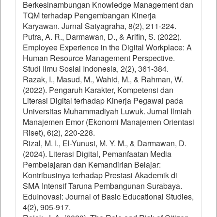
Berkesinambungan Knowledge Management dan
TQM terhadap Pengembangan Kinerja
Karyawan. Jurnal Satyagraha, 8(2), 211-224.
Putra, A. R., Darmawan, D., & Arifin, S. (2022).
Employee Experience in the Digital Workplace: A
Human Resource Management Perspective.
Studi Ilmu Sosial Indonesia, 2(2), 361-384.
Razak, I., Masud, M., Wahid, M., & Rahman, W.
(2022). Pengaruh Karakter, Kompetensi dan
Literasi Digital terhadap Kinerja Pegawai pada
Universitas Muhammadiyah Luwuk. Jurnal Ilmiah
Manajemen Emor (Ekonomi Manajemen Orientasi
Riset), 6(2), 220-228.
Rizal, M. I., El-Yunusi, M. Y. M., & Darmawan, D.
(2024). Literasi Digital, Pemanfaatan Media
Pembelajaran dan Kemandirian Belajar:
Kontribusinya terhadap Prestasi Akademik di
SMA Intensif Taruna Pembangunan Surabaya.
EduInovasi: Journal of Basic Educational Studies,
4(2), 905-917.