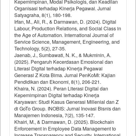
Kepemimpinan, Modal Psikologis, dan Keadilan
Organisasi terhadap Kinerja Pegawai. Jurnal
Satyagraha, 8(1), 180-198.
Irfan, M., Ali, R., & Darmawan, D. (2024). Digital
Labour, Production Relations, and Social Class in
the Age of Automation. International Journal of
Service Science, Management, Engineering, and
Technology, 5(2), 27-35.
Jaenab, J., Sumbawati, N. K., & Mukminin, A.
(2025). Pengaruh Kecerdasan Emosional dan
Literasi Digital terhadap Kinerja Pegawai
Generasi Z Kota Bima. Jurnal PenKoMi: Kajian
Pendidikan dan Ekonomi, 8(1), 206-221.
Khaira, N. (2024). Peran Literasi Digital dan
Kepemimpinan Digital terhadap Kinerja
Karyawan: Studi Kasus Generasi Millenial dan Z
di GoTo Group. INOBIS: Jurnal Inovasi Bisnis dan
Manajemen Indonesia, 7(2), 135-147.
Khairi, M., & Darmawan, D. (2025). Blockchain
Enforcement in Employee Data Management to
Increase Transparency and Security. International