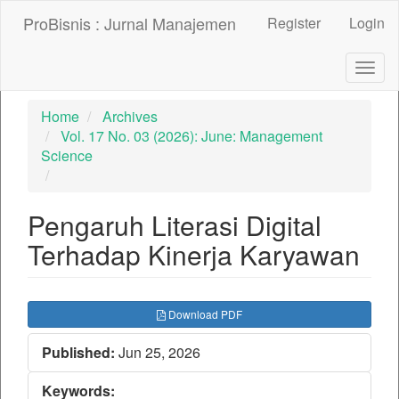
##plugins.themes.bootstrap3.accessible_menu.label##
ProBisnis : Jurnal Manajemen
Register
Login
##plugins.themes.bootstrap3.accessible_menu.main_nav
##plugins.themes.bootstrap3.accessible_menu.main_con
##plugins.themes.bootstrap3.accessible_menu.sidebar##
Togg
navig
Home
Archives
Vol. 17 No. 03 (2026): June: Management
Science
Pengaruh Literasi Digital
Terhadap Kinerja Karyawan
##plugins.themes.bootstrap3.ar
Download PDF
Published:
Jun 25, 2026
Keywords: